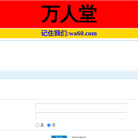
万人堂
记住我们:wa60.com
是
否