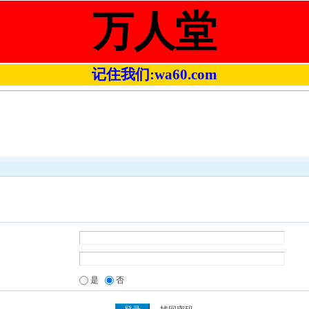
万人堂
记住我们:wa60.com
是
否