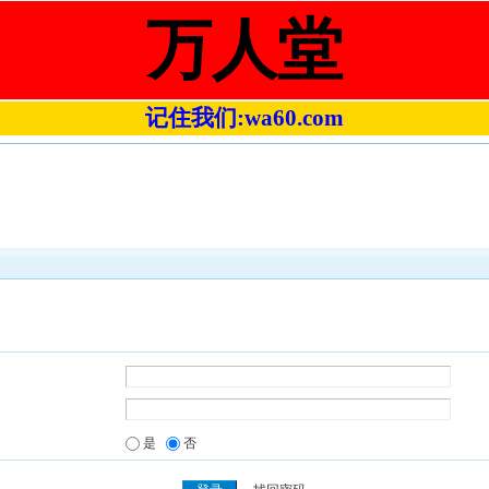
万人堂
记住我们:wa60.com
是
否