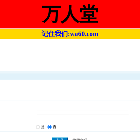
万人堂
记住我们:wa60.com
是
否